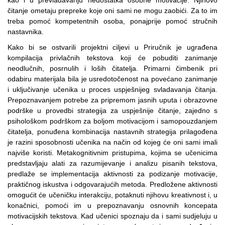
čitanje ometaju prepreke koje oni sami ne mogu zaobići. Za to im
treba pomoć kompetentnih osoba, ponajprije pomoć stručnih
nastavnika.
Kako bi se ostvarili projektni ciljevi u Priručnik je ugrađena
kompilacija privlačnih tekstova koji će pobuditi zanimanje
neodlučnih, posrnulih i loših čitatelja. Primarni čimbenik pri
odabiru materijala bila je usredotočenost na povećano zanimanje
i uključivanje učenika u proces uspješnijeg svladavanja čitanja.
Prepoznavanjem potrebe za pripremom jasnih uputa i obrazovne
podrške u provedbi strategija za uspješnije čitanje, zajedno s
psihološkom podrškom za boljom motivacijom i samopouzdanjem
čitatelja, ponuđena kombinacija nastavnih strategija prilagođena
je razini sposobnosti učenika na način od kojeg će oni sami imali
najviše koristi. Metakognitivnim pristupima, kojima se učenicima
predstavljaju alati za razumijevanje i analizu pisanih tekstova,
predlaže se implementacija aktivnosti za podizanje motivacije,
praktičnog iskustva i odgovarajućih metoda. Predložene aktivnosti
omogućit će učeničku interakciju, potaknuti njihovu kreativnost i, u
konačnici, pomoći im u prepoznavanju osnovnih koncepata
motivacijskih tekstova. Kad učenici spoznaju da i sami sudjeluju u