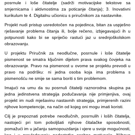
posrnule i loše čitatelje (sadrži motivacijske tekstove sa
smjernicama i aktivnostima za poticanje čitanja); 3. Inovativni
kurikulum te 4. Digitalnu učionicu s priručnikom za nastavnike.
Projekt nudi pristup usredotočen na pojedinca, bitan za uspješno
rješavanje problema čitanja ili, bolje rečeno, izbjegavajući ih u
potpunosti kako bi se spriječio rastući jaz u srednjoškolskom
obrazovanju.
U projektu Priručnik za neodlučne, posrnule i loše čitatelje
pismenost se smatra ključnim dijelom prava svakog čovjeka na
obrazovanje. Pravo na pismenost u ovome se projektu prevodi u
pravo na podršku: ni jedna osoba koja ima problema s
pismenošću ne smije se sama boriti s tim problemom.
Imajući na umu da su posrnuli čitatelji raznorodna skupina pa
jedna jedinstvena strategija podučavanja nije primjenjiva, ovaj
projekt im nudi mješavinu nastavnih strategija, primjerenih razini
njihove kompetencije, na način od kojeg oni mogu imati koristi.
Cilj je prepoznati potrebe neodlučnih, posrnulih i loših čitatelja,
nastojeći pri tom poboljšati njihove čitalačke sposobnosti,
pomažući im u jačanju samopouzdanja i vjere u svoje mogućnosti,
kao i u prevladavanju nedostatka osobne motivacije. Njihovo