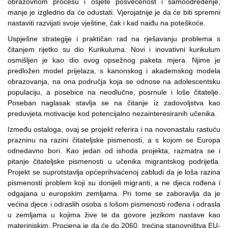
obrazovnom procesu i osjete posvećenost i samoodređenje,
manje je izgledno da će odustati. Vjerojatnije je da će biti spremni
nastaviti razvijati svoje vještine, čak i kad naiđu na poteškoće.
Uspješne strategije i praktičan rad na rješavanju problema s
čitanjem rijetko su dio Kurikuluma. Novi i inovativni kurikulum
osmišljen je kao dio ovog opsežnog paketa mjera. Njime je
predložen model prijelaza, s kanonskog i akademskog modela
obrazovanja, na ona područja koja se odnose na adolescentsku
populaciju, a posebice na neodlučne, posrnule i loše čitatelje.
Poseban naglasak stavlja se na čitanje iz zadovoljstva kao
preduvjeta motivacije kod potencijalno nezainteresiranih učenika.
Između ostaloga, ovaj se projekt referira i na novonastalu rastuću
prazninu na razini čitateljske pismenosti, a s kojom se Europa
odnedavno bori. Kao jedan od ishoda projekta, razmatra se i
pitanje čitateljske pismenosti u učenika migrantskog podrijetla.
Projekt se suprotstavlja općeprihvaćenoj zabludi da je loša razina
pismenosti problem koji su donijeli migranti, a ne djeca rođena i
odgajana u europskim zemljama. Pri tome se zaboravlja da je
većina djece i odraslih osoba s lošom pismenosti rođena i odrasla
u zemljama u kojima žive te da govore jezikom nastave kao
materinjskim. Procjena je da će do 2060. trećina stanovništva EU-