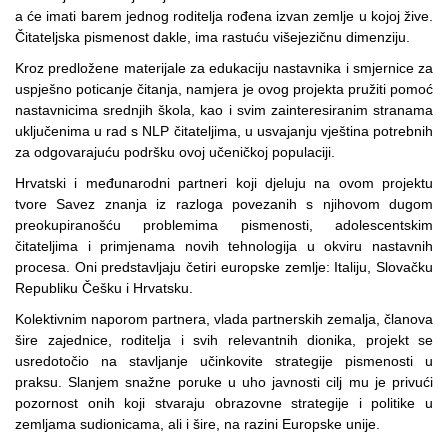
a će imati barem jednog roditelja rođena izvan zemlje u kojoj žive.
Čitateljska pismenost dakle, ima rastuću višejezičnu dimenziju.
Kroz predložene materijale za edukaciju nastavnika i smjernice za
uspješno poticanje čitanja, namjera je ovog projekta pružiti pomoć
nastavnicima srednjih škola, kao i svim zainteresiranim stranama
uključenima u rad s NLP čitateljima, u usvajanju vještina potrebnih
za odgovarajuću podršku ovoj učeničkoj populaciji.
Hrvatski i međunarodni partneri koji djeluju na ovom projektu
tvore Savez znanja iz razloga povezanih s njihovom dugom
preokupiranošću problemima pismenosti, adolescentskim
čitateljima i primjenama novih tehnologija u okviru nastavnih
procesa. Oni predstavljaju četiri europske zemlje: Italiju, Slovačku
Republiku Češku i Hrvatsku.
Kolektivnim naporom partnera, vlada partnerskih zemalja, članova
šire zajednice, roditelja i svih relevantnih dionika, projekt se
usredotočio na stavljanje učinkovite strategije pismenosti u
praksu. Slanjem snažne poruke u uho javnosti cilj mu je privući
pozornost onih koji stvaraju obrazovne strategije i politike u
zemljama sudionicama, ali i šire, na razini Europske unije.