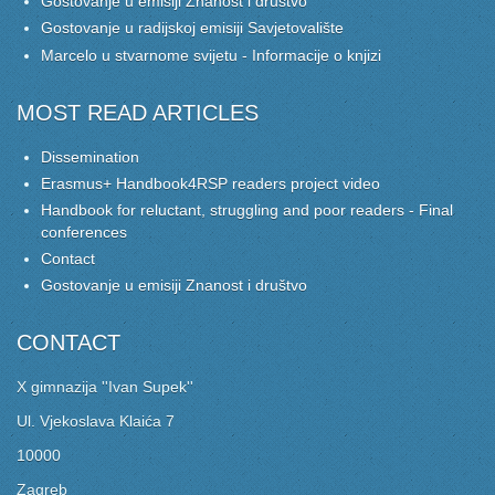
Gostovanje u emisiji Znanost i društvo
Gostovanje u radijskoj emisiji Savjetovalište
Marcelo u stvarnome svijetu - Informacije o knjizi
MOST READ ARTICLES
Dissemination
Erasmus+ Handbook4RSP readers project video
Handbook for reluctant, struggling and poor readers - Final
conferences
Contact
Gostovanje u emisiji Znanost i društvo
CONTACT
X gimnazija ''Ivan Supek''
Ul. Vjekoslava Klaića 7
10000
Zagreb