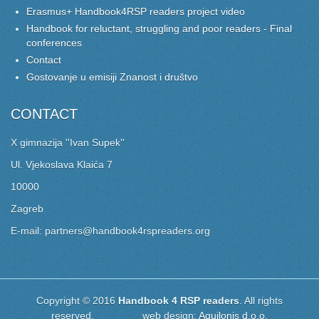
Erasmus+ Handbook4RSP readers project video
Handbook for reluctant, struggling and poor readers - Final
conferences
Contact
Gostovanje u emisiji Znanost i društvo
CONTACT
X gimnazija ''Ivan Supek''
Ul. Vjekoslava Klaića 7
10000
Zagreb
E-mail: partners@handbook4rspreaders.org
Copyright © 2016
Handbook 4 RSP readers
. All rights
reserved. web design:
Aquilonis d.o.o.